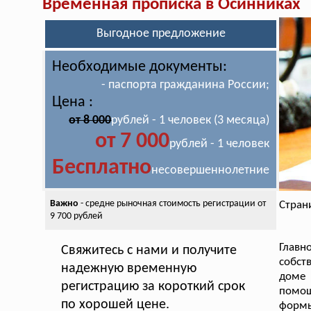
Временная прописка в Осинниках
Выгодное предложение
Необходимые документы:
- паспорта гражданина России;
Цена :
от 8 000
рублей - 1 человек (3 месяца)
от 7 000
рублей - 1 человек
Бесплатно
несовершеннолетние
Важно
- средне рыночная стоимость
регистрации от
Стран
9 700 рублей
Главн
Свяжитесь с нами и получите
собст
надежную временную
доме 
регистрацию за короткий срок
помощ
по хорошей цене.
форм