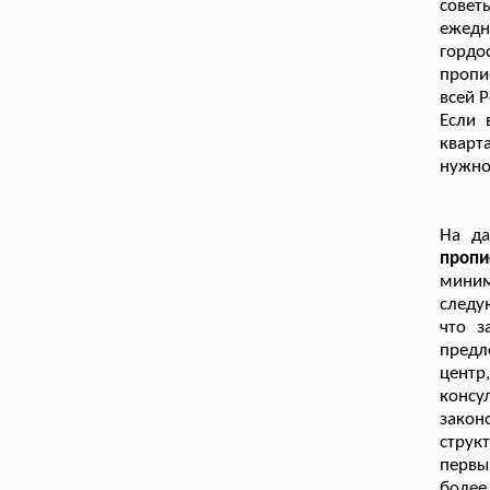
совет
ежедн
гордо
пропи
всей 
Если 
кварт
нужно
На д
пропи
миним
следу
что з
предл
центр
консу
закон
струк
первы
более