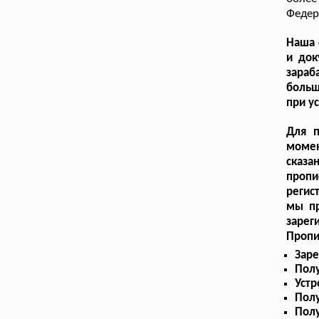
Федер
Наша 
и док
зараб
больш
при у
Для п
момен
сказа
пропи
регис
мы пр
зарег
Пропи
Заре
Полу
Устр
Пол
Полу