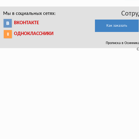
Сотру
Мы в социальных сетях:
ВКОНТАКТЕ
Как заказать
ОДНОКЛАССНИКИ
Прописка в Осинниках
С