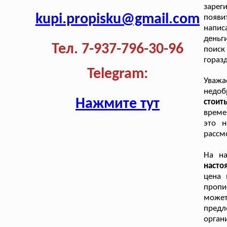
зарег
kupi.propisku@gmail.com
появи
напис
деньг
Тел. 7-937-796-30-96
поиск
гораз
Telegram:
Уваж
недоб
Нажмите тут
стоит
време
это н
рассм
На н
насто
цена 
пропи
может
пред
орган